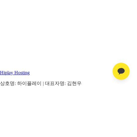
Hiplay Hosting
상호명: 하이플레이 | 대표자명: 김현우
사업자 주소: 경기도 화성시 정남면 만년로 689-102
대표 전화: 031-375-4734 | 사업자 등록번호: 407-11-96299
통신판매업 신고번호: 2025-화성정남-0058
[사업자정보확인]
서비스