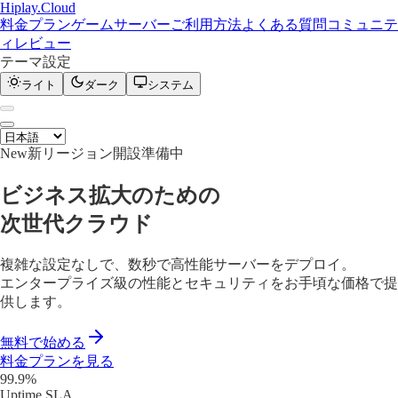
Hiplay
.
Cloud
料金プラン
ゲームサーバー
ご利用方法
よくある質問
コミュニテ
ィ
レビュー
テーマ設定
ライト
ダーク
システム
New
新リージョン開設準備中
ビジネス拡大のための
次世代クラウド
複雑な設定なしで、数秒で高性能サーバーをデプロイ。
エンタープライズ級の性能とセキュリティをお手頃な価格で提
供します。
無料で始める
料金プランを見る
99.9%
Uptime SLA