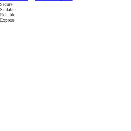
Secure
Scalable
Reliable
Express