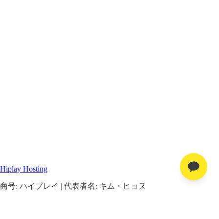
Hiplay Hosting
商号: ハイプレイ | 代表者名: キム・ヒョヌ
事業者住所: 京畿道華城市旌南面萬年路689-102